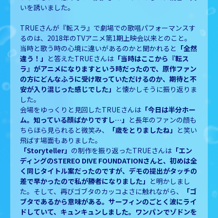
いを誘いました。
TRUEさんが『転スラ』で劇場
での歌唱パフォーマンスす
るのは、2018年のTVアニメ第1期上映会以来とのこと。
当時と歌う時の心境に違いがあるのかと聞かれると
「全然
違う！」
と答えたTRUEさんは
「当時はここから『転ス
ラ』がアニメになりますという時だったので、原作ファン
の方にどんなふうに受け取っていただけるのか、期待と不
安が入り混じった感じでした」
と懐かしそうに振り返りま
した。
会場をゆっくりと見回したTRUEさんは
「今日は半分ホー
ム。知っている顔ばかりですし…」
と長年のファンの顔も
ちらほら見られると微笑み、
「歳をとりましたね」
と笑い
飛ばす場面もありました。
「
Storyteller」
の制作を振り返ったTRUEさんは
「エン
ディングのSTEREO DIVE FOUNDATIONさんと、初めは全
く同じタイトル案だったのですが、デモの提出がタッチの
差で早かったので私が勝者になりました」
と明かしまし
た。そして、再びゴブタのカッコよさに触れながら、
「ゴ
ブタであるから意味がある。サーフィンのごとく波にライ
ドしていて、キュンキュンしました。ワンパンでゾドンを