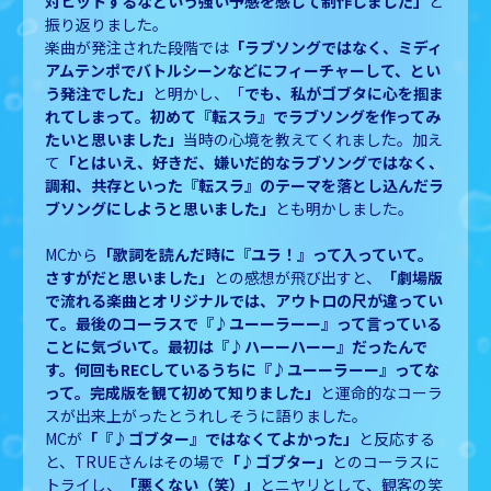
対ヒットするなという強い予感を感じて制作しました」
と
振り返りました。
楽曲が発注された段階では
「ラブソングではなく、ミディ
アムテンポでバトルシーンなどにフィーチャーして、とい
う発注でした」
と明かし、「
でも、私がゴブタに心を掴ま
れてしまって。初めて『転スラ』でラブソングを作ってみ
たいと思いました」
当時の心境を教えてくれました。加え
て
「とはいえ、好きだ、嫌いだ的なラブソングではなく、
調和、共存といった『転スラ』のテーマを落とし込んだラ
ブソングにしようと思いました」
とも明かしました。
MCから
「歌詞を読んだ時に『ユラ！』って入っていて。
さすがだと思いました」
との感想が飛び出すと、
「劇場版
で流れる楽曲とオリジナルでは、アウトロの尺が違ってい
て。最後のコーラスで『♪ユーーラーー』って言っている
ことに気づいて。最初は『♪ハーーハーー』だったんで
す。何回もRECしているうちに『♪ユーーラーー』ってな
って。完成版を観て初めて知りました」
と運命的なコーラ
スが出来上がったとうれしそうに語りました。
MCが
「『♪ゴブター』
ではなくてよかった」
と反応する
と、TRUEさんはその場で
「♪ゴブター」
とのコーラスに
トライし、
「悪くない（笑）」
とニヤリとして、観客の笑