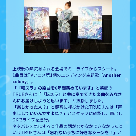
上映後の熱気あふれる会場でミニライブからスタート。
1曲目はTV
アニメ第1期のエンディング主題歌
「Another
colony」
。
「『転スラ』の楽曲を8年間務めています」
と笑顔の
TRUEさんは
「『転スラ』と共に奏でてきた楽曲をみなさ
んにお届けしようと思います」
と挨拶しました。
「楽しかった人――？」
と観客に呼びかけたTRUEさんは
「声
出ししていいんですよね？」
とスタッフに確認し、声出し
OKでライブを進行。
ネタバレを気にすると作品の話がなかなかできなかったと
いうTRUEさんは
「忘れないうちに好きなシーンを！」
と