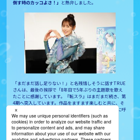
倒す時のカッコよさ！」
と熱弁しました。
「まだまだ話し足りない！」
と
名残惜しそうに話す
TRUE
さんは
、
最後の挨拶で
「8年目で5年ぶりの主題歌を歌え
たことに感謝しています。『転スラ』はまだまだ続き、第
4期へ突入しています。作品をますます楽しむと共に、そ
こに付随するアーティストを愛してください」
と元気に呼
びかけ、イベントを締めくくりました。
BACK TO LIST