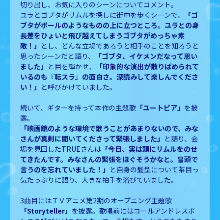
切り出し、お気に入りのシーンについてコメント。
ユラとゴブタがリムルを探しに街中を歩くシーンで、
「ゴ
ブタがポールのようなものの上に立つところ。ユラとの身
長差をひょいと飛び越えてしまうゴブタがめっちゃ素
敵！」
とし、どんな立場であろうと相手のことを知ろうと
思ったシーンだと語り、
「ゴブタ、イケメンだなって思い
ました」
と目を輝かせ、
「印象的な演出が散りばめられて
いるのも『転スラ』の面白さ。深読みして楽しんでくださ
い！」
と呼びかけていました。
続いて、ギターを持って本作の主題歌
「ユートピア」
を披
露。
「映画館のような環境で歌うことがあまりないので、みな
さんが真剣に聞いてくださって緊張しました」
と語り、会
場を見回した
TRUEさんは
「今日、実は頭にリムルをのせ
てきたんです。みなさんの緊張をほぐそうかなと。冒頭で
言うのを忘れていました！」
と自身の髪型について茶目っ
気たっぷりに語り、大きな拍手を浴びていました。
3曲目
にはＴＶアニメ第2期のオープニング主題歌
「Storyteller」
を披露。歌唱前にはコールアンドレスポ